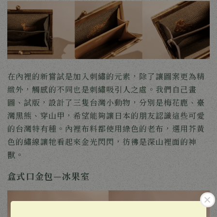
在內裡的新嘗試是加入刺繡的元素，除了讓圖案更為精
緻外，觸感的不同也是刺繡吸引人之處。我們自己畫
圖、試版，設計了三隻台灣小動物，分別是梅花鹿、臺
灣黑熊、穿山甲，希望能夠讓日本的朋友認識這些可愛
的台灣特有種。內裡布料都使用綠色的老布，選用芥黃
色的繡線讓牠看起來金光閃閃，彷彿是深山裡面的神
獸。
盒式口金包—冰果室