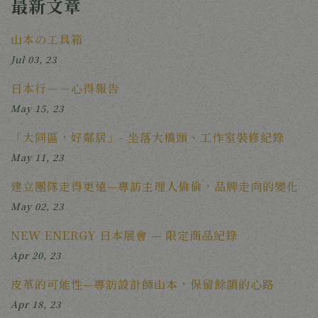
最新文章
山本の工具箱
Jul 03, 23
日本行－－心得報告
May 15, 23
「大同區，好鄰居」- 坐落大橋頭、工作室裝修紀錄
May 11, 23
建立團隊走得更遠—專訪主理人倫倫，品牌走向的變化
May 02, 23
NEW ENERGY 日本展會 — 限定商品紀錄
Apr 20, 23
皮革的可能性—專訪設計師山本，保留餘韻的心路
Apr 18, 23