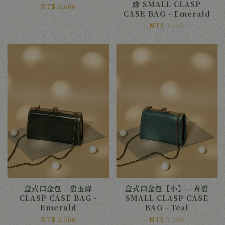
綠 SMALL CLASP
NT$ 5,600
CASE BAG - Emerald
NT$ 3,100
盒式口金包 - 碧玉綠
盒式口金包【小】 - 青碧
CLASP CASE BAG -
SMALL CLASP CASE
Emerald
BAG - Teal
NT$ 3,500
NT$ 3,100