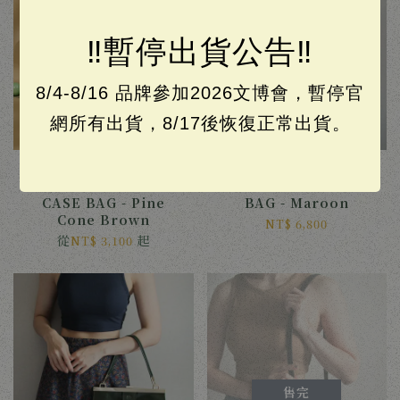
‼️暫停出貨公告‼️
8/4-8/16 品牌參加2026文博會，暫停官
網所有出貨，8/17後恢復正常出貨。
盒式口金包【小】 - 毬果
口金大方包 - 蘇芳紅
棕 SMALL CLASP
CLASP BUSINESS
CASE BAG - Pine
BAG - Maroon
Cone Brown
NT$ 6,800
從
起
NT$ 3,100
售完