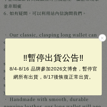
並非瑕疵
6. 如有疑問，可以利用站內信詢問我們。
‧ Our classic, clasping long wallet can
easily fit all your daily essentials without
extra bulk.
‼️暫停出貨公告‼️
‧ Featuring an elegant and timeless
silhouette, this slim wallet has eight
8/4-8/16 品牌參加2026文博會，暫停官
slots for cards, two pockets for bills, a
網所有出貨，8/17後恢復正常出貨。
coin pocket with zipper closure, and
some extra room for all the receipts
you've been collecting.
‧ Handmade with smooth, durable
genuine leather, our long wallet will age