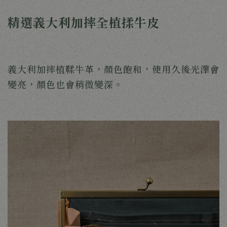
精選義大利加摔全植揉牛皮
義大利加摔植鞣牛革，顏色飽和，使用久後光澤會
變亮，顏色也會稍微變深。