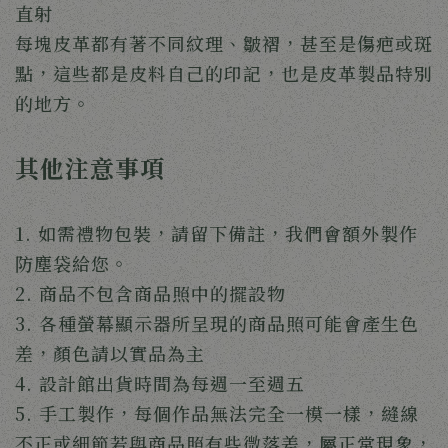
直射
每塊皮革都有著不同紋理、皺褶，甚至是傷疤或斑
點，這些都是皮料自己的印記，也是皮革製品特別
的地方。
其他注意事項
1. 如需禮物包裝，請留下備註，我們會額外製作
防塵袋給您。
2. 商品不包含商品照中的擺設物
3. 各種螢幕顯示器所呈現的商品照可能會產生色
差，顏色請以實品為主
4. 設計館出貨時間為每週一至週五
5. 手工製作，每個作品無法完全一模一樣，縫線
不正或細節若與商品照有些微落差，屬正常現象，