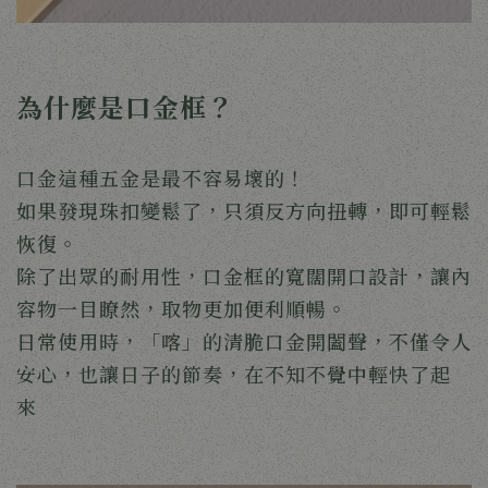
為什麼是口金框？
口金這種五金是最不容易壞的！
如果發現珠扣變鬆了，只須反方向扭轉，即可輕鬆
恢復。
除了出眾的耐用性，口金框的寬闊開口設計，讓內
容物一目瞭然，取物更加便利順暢。
日常使用時，「喀」的清脆口金開闔聲，不僅令人
安心，也讓日子的節奏，在不知不覺中輕快了起
來