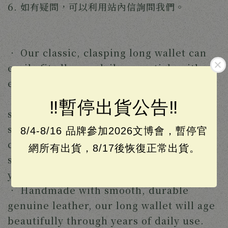
6. 如有疑問，可以利用站內信詢問我們。
‧ Our classic, clasping long wallet can
easily fit all your daily essentials without
extra bulk.
‧ Featuring an elegant and timeless
‼️暫停出貨公告‼️
silhouette, this slim wallet has eight
slots for cards, two pockets for bills, a
8/4-8/16 品牌參加2026文博會，暫停官
coin pocket with zipper closure, and
網所有出貨，8/17後恢復正常出貨。
some extra room for all the receipts
you've been collecting.
‧ Handmade with smooth, durable
genuine leather, our long wallet will age
beautifully through years of daily use.