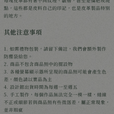
每塊皮革都有著不同紋理、皺褶，甚至是傷疤或斑
點，這些都是皮料自己的印記，也是皮革製品特別
的地方。
其他注意事項
1. 如需禮物包裝，請留下備註，我們會額外製作
防塵袋給您。
2. 商品不包含商品照中的擺設物
3. 各種螢幕顯示器所呈現的商品照可能會產生色
差，顏色請以實品為主
4. 設計館出貨時間為每週一至週五
5. 手工製作，每個作品無法完全一模一樣，縫線
不正或細節若與商品照有些微落差，屬正常現象，
並非瑕疵