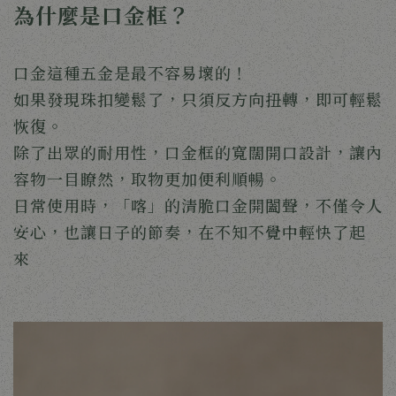
為什麼是口金框？
口金這種五金是最不容易壞的！
如果發現珠扣變鬆了，只須反方向扭轉，即可輕鬆
恢復。
除了出眾的耐用性，口金框的寬闊開口設計，讓內
容物一目瞭然，取物更加便利順暢。
日常使用時，「喀」的清脆口金開闔聲，不僅令人
安心，也讓日子的節奏，在不知不覺中輕快了起
來