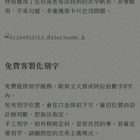
特別選用了在台南老布店找到的古早帆布，非常耐
用，不易勾破，多塞幾張卡片也沒問題。
免費客製化刻字
免費提供刻字服務，限英文大寫或阿拉伯數字8字
內。
短夾刻字位置，會在口金珠扣下方，確切位置由設
計師判斷，恕無法指定。
手工刻字，如有稍稍歪斜，是很自然的事。若確定
要刻字，請關閉您的完美主義模式。