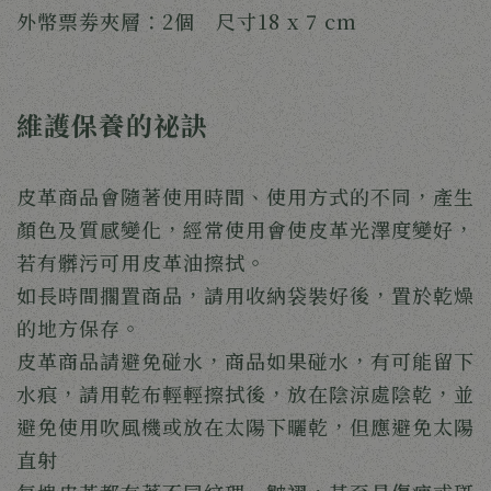
外幣票劵夾層：2個 尺寸18 x 7 cm
維護保養的祕訣
皮革商品會隨著使用時間、使用方式的不同，產生
顏色及質感變化，經常使用會使皮革光澤度變好，
若有髒污可用皮革油擦拭。
如長時間擱置商品，請用收納袋裝好後，置於乾燥
的地方保存。
皮革商品請避免碰水，商品如果碰水，有可能留下
水痕，請用乾布輕輕擦拭後，放在陰涼處陰乾，並
避免使用吹風機或放在太陽下曬乾，但應避免太陽
直射