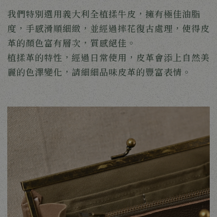
我們特別選用義大利全植揉牛皮，擁有極佳油脂
度，手感滑順細緻，並經過摔花復古處理，使得皮
革的顏色富有層次，質感絕佳。
植揉革的特性，經過日常使用，皮革會添上自然美
麗的色澤變化，請細細品味皮革的豐富表情。