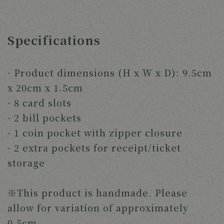
Specifications
· Product dimensions (H x W x D): 9.5cm
x 20cm x 1.5cm
· 8 card slots
· 2 bill pockets
· 1 coin pocket with zipper closure
· 2 extra pockets for receipt/ticket
storage
※This product is handmade. Please
allow for variation of approximately
0.5cm.