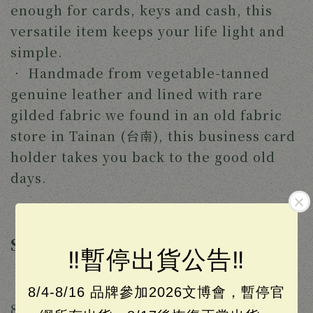
enough for cards, keys and cash, this 
versatile item keeps your life light and 
simple.
‧ 
Handmade from vegetable-tanned 
genuine leather and lined with rare 
gilded fabric we found in an old fabric 
store in Tainan (台南), this business card 
holder takes you back to the good old 
days. 
Specifications
‼️暫停出貨公告‼️
‧ 
Product dimensions (H x W x D): 
8/4-8/16 品牌參加2026文博會，暫停官
8.5cm x 12cm x 1.5cm