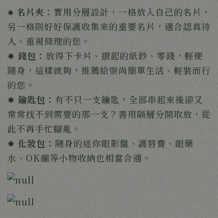
名片夾：
實用分層設計，一格放入自己的名片，
✸ 
另一格則好好保護收集來的重要名片，適合認真待
人、重視條理的您。
✸ 
錢包：
放得下卡片、摺起的紙鈔、零錢，輕便
隨身，這樣就夠，推薦給崇尚簡單生活、輕裝而行
的您。
✸ 
鑰匙包：
有不只一支鑰匙，全部串起來後卻又
常常找不到需要的那一支？善用隔層分開取放，從
此不再手忙腳亂。
✸ 
化妝包：
隨身的迷你眼影盤、護唇膏、眼藥
水、OK繃等小物收納也相當合適。 