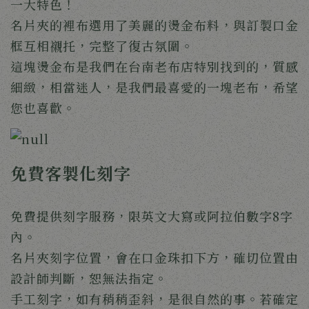
一大特色！
名片夾的裡布選用了美麗的燙金布料，與訂製口金
框互相襯托，完整了復古氛圍。
這塊燙金布是我們在台南老布店特別找到的，質感
細緻，相當迷人，是我們最喜愛的一塊老布，希望
您也喜歡。 
免費客製化刻字
免費提供刻字服務，限英文大寫或阿拉伯數字8字
內。
名片夾刻字位置，會在口金珠扣下方，確切位置由
設計師判斷，恕無法指定。
手工刻字，如有稍稍歪斜，是很自然的事。若確定