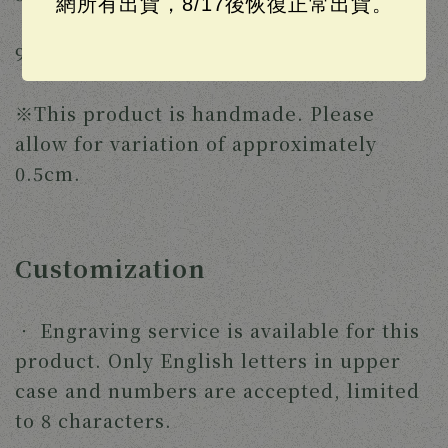
網所有出貨，8/17後恢復正常出貨。
‧ 
Two compartments (H x W) 7cm x 
9.5cm (can fit cards and folded bills)
※This product is handmade. Please 
allow for variation of approximately 
0.5cm. 
Customization
‧ 
Engraving service is available for this 
product. Only English letters in upper 
case and numbers are accepted, limited 
to 8 characters.