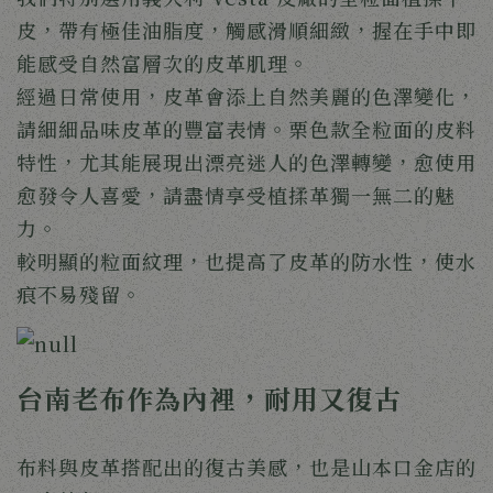
皮，帶有極佳油脂度，觸感滑順細緻，握在手中即
能感受自然富層次的皮革肌理。 
經過日常使用，皮革會添上自然美麗的色澤變化，
請細細品味皮革的豐富表情。栗色款全粒面的皮料
特性，尤其能展現出漂亮迷人的色澤轉變，愈使用
愈發令人喜愛，請盡情享受植揉革獨一無二的魅
力。 
較明顯的粒面紋理，也提高了皮革的防水性，使水
痕不易殘留。
台南老布作為內裡，耐用又復古
布料與皮革搭配出的復古美感，也是山本口金店的