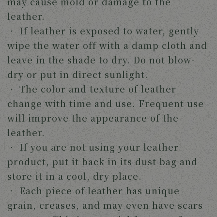
may cause mold or damage to the 
leather.
‧ 
If leather is exposed to water, gently 
wipe the water off with a damp cloth and 
leave in the shade to dry. Do not blow-
dry or put in direct sunlight.
‧ 
The color and texture of leather 
change with time and use. Frequent use 
will improve the appearance of the 
leather.
‧ 
If you are not using your leather 
product, put it back in its dust bag and 
store it in a cool, dry place.
‧ 
Each piece of leather has unique 
grain, creases, and may even have scars 