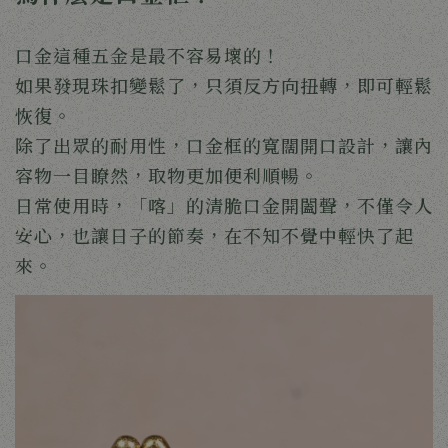
口金這種五金是最不容易壞的！
如果發現珠扣變鬆了，只須反方向扭轉，即可輕鬆
恢復。
除了出眾的耐用性，口金框的寬闊開口設計，讓內
容物一目瞭然，取物更加便利順暢。
日常使用時，「喀」的清脆口金開闔聲，不僅令人
安心，也讓日子的節奏，在不知不覺中輕快了起
來。 