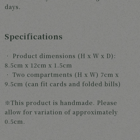
days. 
Specifications
‧ 
Product dimensions (H x W x D): 
8.5cm x 12cm x 1.5cm
‧ 
Two compartments (H x W) 7cm x 
9.5cm (can fit cards and folded bills)
※This product is handmade. Please 
allow for variation of approximately 
0.5cm. 