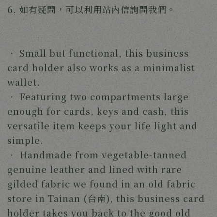
6. 如有疑問，可以利用站內信詢問我們。
‧ Small but functional, this business 
card holder also works as a minimalist 
wallet.
‧ 
Featuring two compartments large 
enough for cards, keys and cash, this 
versatile item keeps your life light and 
simple.
‧ 
Handmade from vegetable-tanned 
genuine leather and lined with rare 
gilded fabric we found in an old fabric 
store in Tainan (台南), this business card 
holder takes you back to the good old 