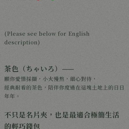
(Please see below for English 
description)
茶色（ちゃいろ）——
願你愛惜採擷，小火慢熬，細心對待，
經典耐看的茶色，陪伴你度過在這塊土地上的日日
年年。
不只是名片夾，也是最適合極簡生活
的輕巧錢包