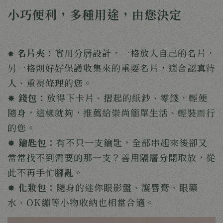
小巧便利，多種用途，由您決定
名片夾：
實用分層設計，一格放入自己的名片，
✸ 
另一格則好好保護收集來的重要名片，適合認真待
人、重視條理的您。
✸ 
錢包：
放得下卡片、摺起的紙鈔、零錢，輕便
隨身，這樣就夠，推薦給崇尚簡單生活、輕裝而行
的您。
✸ 
鑰匙包：
有不只一支鑰匙，全部串起來後卻又
常常找不到需要的那一支？善用隔層分開取放，從
此不再手忙腳亂。
✸ 
化妝包：
隨身的迷你眼影盤、護唇膏、眼藥
水、OK繃等小物收納也相當合適。 