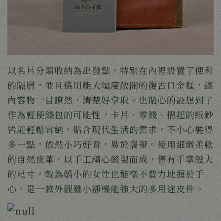
以名片分類收納為出發點，特別在內裡設置了便利
的隔層，並且選用能大幅度敞開的復古口金框，讓
內容物一目瞭然，清楚好拿取。也貼心的設想到了
作為輕便錢包的可能性，卡片、零錢、摺起的紙鈔
皆能輕鬆容納，貼合現代生活的需求，不小心裝得
多一點，依然小巧好看，易於攜帶。使用細緻柔軟
的自然皮革，以手工精心縫製而成，僅有手掌般大
的尺寸，較為嬌小的女性也能毫不費力地握於手
心，是一款外觀雖小卻機能強大的多用途皮件。 