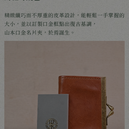
精緻纖巧而不厚重的皮革設計，能輕鬆一手掌握的
大小，並以訂製口金框點出復古基調，
山本口金名片夾，於焉誕生。 