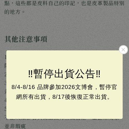
點，這些都是皮料自己的印記，也是皮革製品特別
的地方。
其他注意事項
1. 如需禮物包裝，請留下備註，我們會額外製作
防塵袋給您。
‼️暫停出貨公告‼️
2. 商品不包含商品照中的擺設物
3. 各種螢幕顯示器所呈現的商品照可能會產生色
8/4-8/16 品牌參加2026文博會，暫停官
差，顏色請以實品為主
網所有出貨，8/17後恢復正常出貨。
4. 設計館出貨時間為每週一至週五
5. 手工製作，每個作品無法完全一模一樣，縫線
不正或細節若與商品照有些微落差，屬正常現象，
並非瑕疵