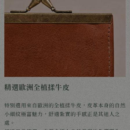
精選歐洲全植揉牛皮
特別選用來自歐洲的全植揉牛皮，皮革本身的自然
小細紋極富魅力，舒適紮實的手感正是其迷人之
處。