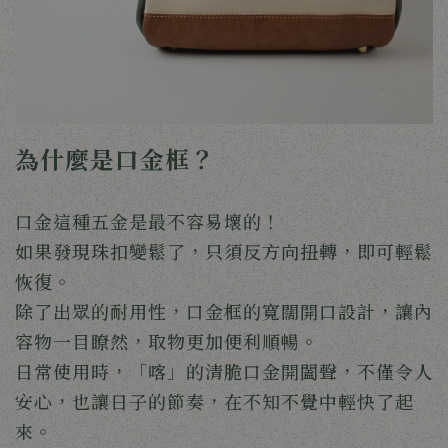
為什麼是口金框？
口金這種五金是最不容易壞的！
如果發現珠扣變鬆了，只須反方向扭轉，即可輕鬆
恢復。
除了出眾的耐用性，口金框的寬闊開口設計，讓內
容物一目瞭然，取物更加便利順暢。
日常使用時，「喀」的清脆口金開闔聲，不僅令人
安心，也讓日子的節奏，在不知不覺中輕快了起
來。