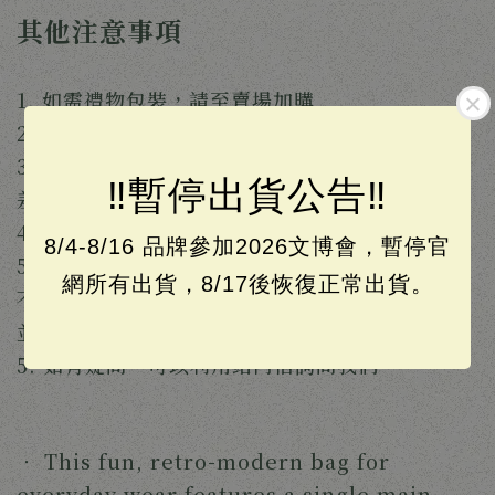
其他注意事項
1. 如需禮物包裝，請至賣場加購
2. 商品不包含商品照中的擺設物
3. 各種螢幕顯示器所呈現的商品照可能會產生色
‼️暫停出貨公告‼️
差，顏色請以實品為主
4. 設計館出貨時間為每週一至週五
8/4-8/16 品牌參加2026文博會，暫停官
5. 手工製作，每個作品無法完全一模一樣，縫線
網所有出貨，8/17後恢復正常出貨。
不正或細節若與商品照有些微落差，屬正常現象，
並非瑕疵
5. 如有疑問，可以利用站內信詢問我們。
‧
This fun, retro-modern bag for
everyday wear features a single main