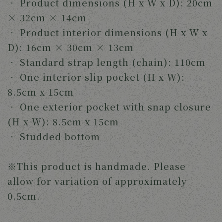
‧
Product dimensions (H x W x D): 20cm
× 32cm × 14cm
‧
Product interior dimensions (H x W x
D): 16cm × 30cm × 13cm
‧
Standard strap length (chain): 110cm
‧
One interior slip pocket (H x W):
8.5cm x 15cm
‧
One exterior pocket with snap closure
(H x W): 8.5cm x 15cm
‧
Studded bottom
※This product is handmade. Please
allow for variation of approximately
0.5cm.