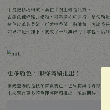
手提把精巧細緻，套在手腕上最是氣質。
古銅色鍊條經典優雅，可斜揹亦可肩揹，是勾勒迷
撞色皮革製背帶，可愛中帶著一點帥氣，可調整長
如果將配件卸下，就成了一只典雅的手拿包。恰到
更多顏色，即將陸續推出！
搶先登場的是秋冬首賣雙色，毬果棕與冬青綠，
未來還有更多顏色即將陸續推出，敬請期待！