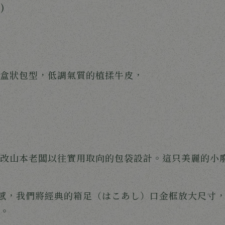
)
盒狀包型，低調氣質的植揉牛皮，
改山本老闆以往實用取向的包袋設計。這只美麗的小
感，我們將經典的箱足（はこあし）口金框放大尺寸
。