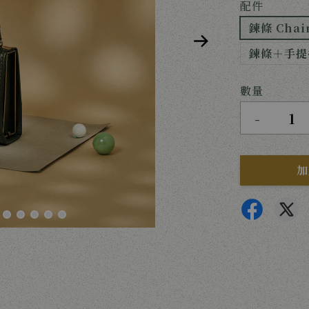
配件
鍊條 Chain
鍊條＋手提把 
數量
-
加