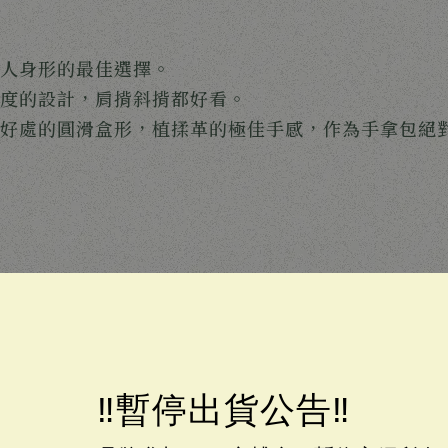
人身形的最佳選擇。
度的設計，肩揹斜揹都好看。
好處的圓滑盒形，植揉革的極佳手感，作為手拿包絕
‼️暫停出貨公告‼️