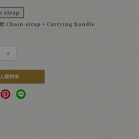
 strap
Chain strap + Carrying handle
+
入購物車