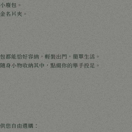
小廢包。
金名片夾。
包都能恰好容納，輕裝出門，簡單生活。
隨身小物收納其中，點綴你的舉手投足。
供您自由選購：