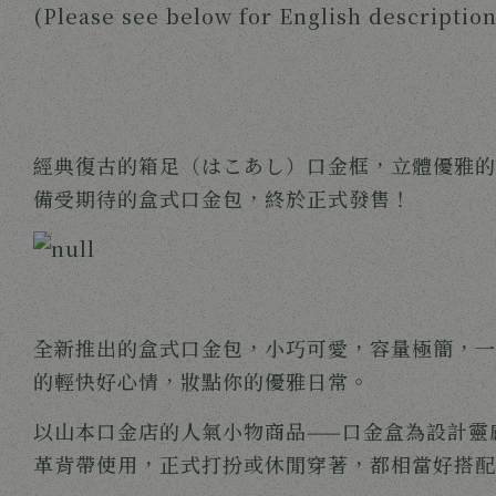
(Please see below for English description
經典復古的箱足（はこあし）口金框，立體優雅的
備受期待的盒式口金包，終於正式發售！
全新推出的盒式口金包，小巧可愛，容量極簡，一
的輕快好心情，妝點你的優雅日常。
以山本口金店的人氣小物商品——口金盒為設計靈
革背帶使用，正式打扮或休閒穿著，都相當好搭配