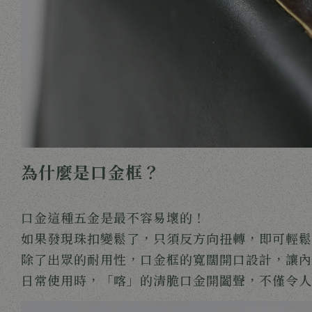
為什麼是口金框？
口金這種五金是最不容易壞的！
如果發現珠扣變鬆了，只須反方向扭轉，即可輕鬆
除了出眾的耐用性，口金框的寬闊開口設計，讓內
日常使用時，「喀」的清脆口金開闔聲，不僅令