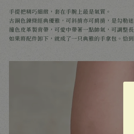
手提把精巧細緻，套在手腕上最是氣質。
古銅色鍊條經典優雅，可斜揹亦可肩揹，是勾勒迷
撞色皮革製背帶，可愛中帶著一點帥氣，可調整長
如果將配件卸下，就成了一只典雅的手拿包。恰到