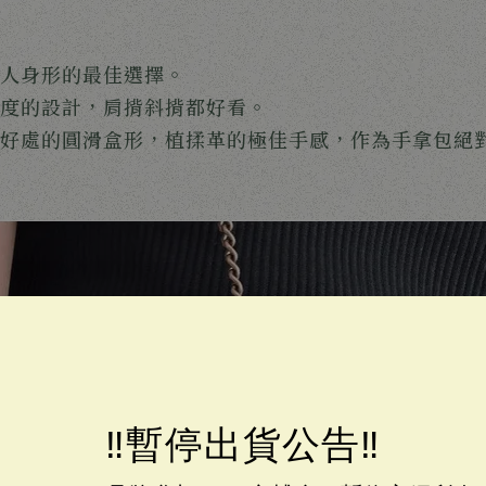
人身形的最佳選擇。
度的設計，肩揹斜揹都好看。
好處的圓滑盒形，植揉革的極佳手感，作為手拿包絕
‼️暫停出貨公告‼️