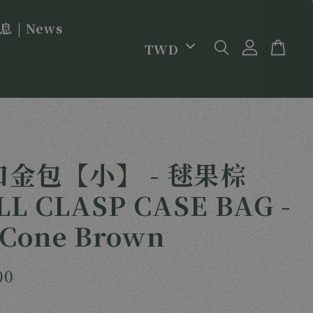
 | News
金包【小】 - 毬果棕
L CLASP CASE BAG -
 Cone Brown
00