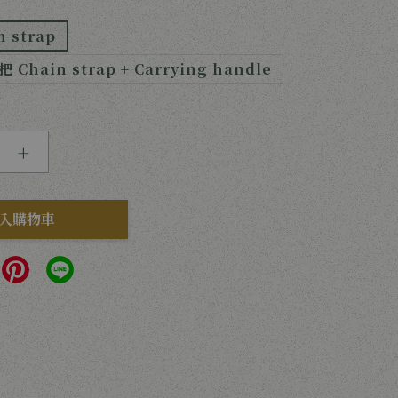
 strap
Chain strap + Carrying handle
+
入購物車