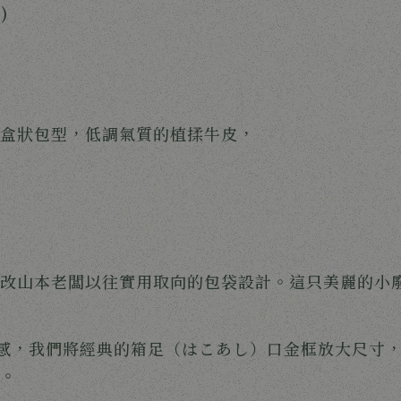
)
盒狀包型，低調氣質的植揉牛皮，
改山本老闆以往實用取向的包袋設計。這只美麗的小
感，我們將經典的箱足（はこあし）口金框放大尺寸
。