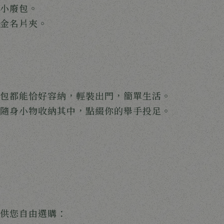
小廢包。
金名片夾。
包都能恰好容納，輕裝出門，簡單生活。
隨身小物收納其中，點綴你的舉手投足。
供您自由選購：