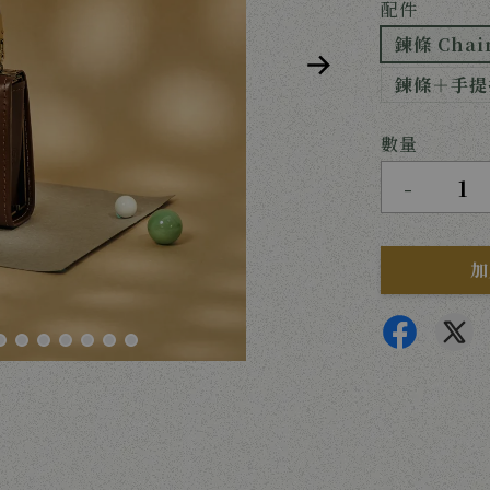
配件
鍊條 Chain
鍊條＋手提把 
數量
-
加