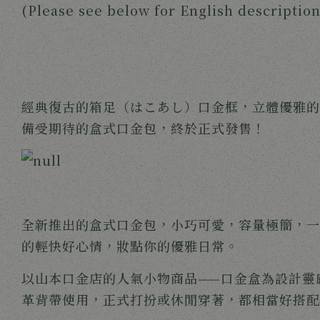
(Please see below for English description
經典復古的箱足（はこあし）口金框，立體優雅的
備受期待的盒式口金包，終於正式發售！
全新推出的盒式口金包，小巧可愛，容量極簡，一
的輕快好心情，妝點你的優雅日常。
以山本口金店的人氣小物商品——口金盒為設計靈
革背帶使用，正式打扮或休閒穿著，都相當好搭配