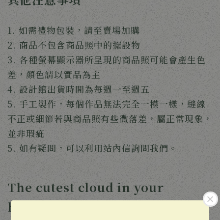
1. 如需禮物包裝，請至賣場加購
2. 商品不包含商品照中的擺設物
3. 各種螢幕顯示器所呈現的商品照可能會產生色
差，顏色請以實品為主
4. 設計館出貨時間為每週一至週五
5. 手工製作，每個作品無法完全一模一樣，縫線
不正或細節若與商品照有些微落差，屬正常現象，
並非瑕疵
5. 如有疑問，可以利用站內信詢問我們。
The cutest cloud in your
hand
☁️