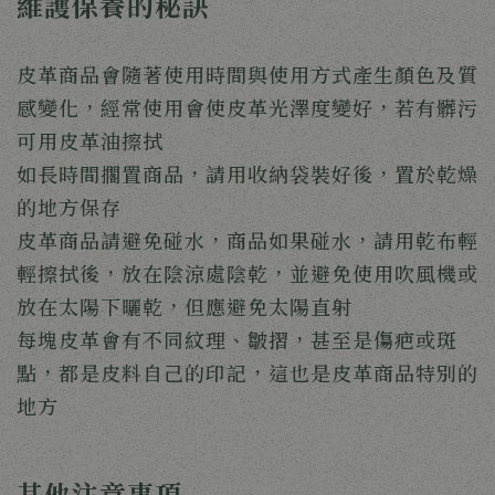
維護保養的秘訣
皮革商品會隨著使用時間與使用方式產生顏色及質
感變化，經常使用會使皮革光澤度變好，若有髒污
可用皮革油擦拭
如長時間擱置商品，請用收納袋裝好後，置於乾燥
的地方保存
皮革商品請避免碰水，商品如果碰水，請用乾布輕
輕擦拭後，放在陰涼處陰乾，並避免使用吹風機或
放在太陽下曬乾，但應避免太陽直射
每塊皮革會有不同紋理、皺摺，甚至是傷疤或斑
點，都是皮料自己的印記，這也是皮革商品特別的
地方
其他注意事項