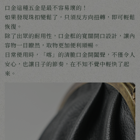
口金這種五金是最不容易壞的！
如果發現珠扣變鬆了，只須反方向扭轉，即可輕鬆
恢復。
除了出眾的耐用性，口金框的寬闊開口設計，讓內
容物一目瞭然，取物更加便利順暢。
日常使用時，「喀」的清脆口金開闔聲，不僅令人
安心，也讓日子的節奏，在不知不覺中輕快了起
來。