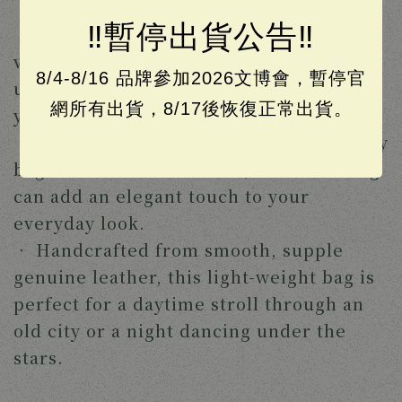
‼️暫停出貨公告‼️
‧
Inspired by fluffy clouds, this retro,
versatile bag optionally features a
8/4-8/16 品牌參加2026文博會，暫停官
unique double clasp closure to keep
網所有出貨，8/17後恢復正常出貨。
your essentials safe and sound.
‧
Whether worn as a shoulder/crossbody
bag or carried as a clutch, our cloud bag
can add an elegant touch to your
everyday look.
‧
Handcrafted from smooth, supple
genuine leather, this light-weight bag is
perfect for a daytime stroll through an
old city or a night dancing under the
stars.