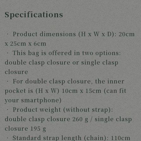
Specifications
‧ Product dimensions (H x W x D): 20cm
x 25cm x 6cm
‧
This bag is offered in two options:
double clasp closure or single clasp
closure
‧
For double clasp closure, the inner
pocket is (H x W) 10cm x 15cm (can fit
your smartphone)
‧ Product weight (without strap):
double clasp closure 260 g /
single clasp
closure 195 g
‧
Standard strap length (chain): 110cm