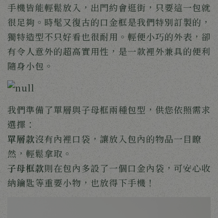
手機皆能輕鬆放入，出門約會逛街，只要這一包就
很足夠。時髦又復古的口金框是我們特別訂製的，
獨特造型不只好看也很耐用。輕便小巧的外表，卻
有令人意外的超高實用性，是一款裡外兼具的便利
隨身小包。
我們準備了單層與子母框兩種包型，供您依照需求
選擇：
單層款
沒有內裡口袋，讓放入包內的物品一目瞭
然，輕鬆拿取。
子母框款
則在包內多設了一個口金內袋，可安心收
納鑰匙等重要小物，也放得下手機！