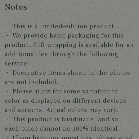
Notes
‧
This is a limited-edition product.
‧
We provide basic packaging for this
product. Gift wrapping is available for an
additional fee through the following
service:
‧
Decorative items shown in the photos
are not included.
‧
Please allow for some variation in
color as displayed on different devices
and screens. Actual colors may vary.
‧
This product is handmade, and so
each piece cannot be 100% identical.
‧
If you have any questions, please send