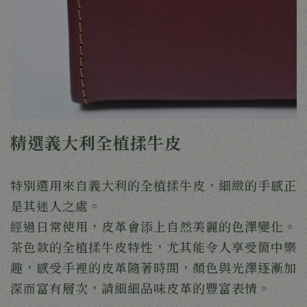
精選義大利全植揉牛皮
特別選用來自義大利的全植揉牛皮，細緻的手感正
是其迷人之處。
經過日常使用，皮革會添上自然美麗的色澤變化。
茶色款的全植揉牛皮特性，尤其能令人享受箇中樂
趣，感受手裡的皮革隨著時間，顏色與光澤逐漸加
深而富有層次，請細細品味皮革的豐富表情。