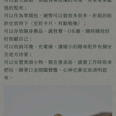
逃的髮夾；
可以作為零錢包，硬幣可以裝很多很多，折起的紙
鈔也放得下（至於卡片，有點勉強）；
可以存放隨身藥品、護唇膏、OK繃，隨時隨地好
好照顧自己；
可以收納耳機、充電線，讓細小的隨身配件有個安
全地方待著；
可以安置案頭小物，擺在書桌前，讀書工作時取來
把玩，隨著口金開闔聲響，心神也漸定而清明起
來。