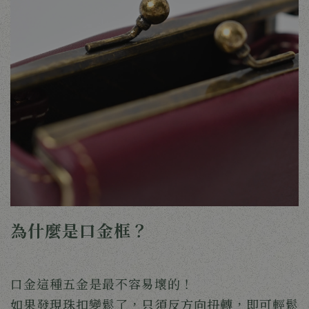
為什麼是口金框？
口金這種五金是最不容易壞的！
如果發現珠扣變鬆了，只須反方向扭轉，即可輕鬆