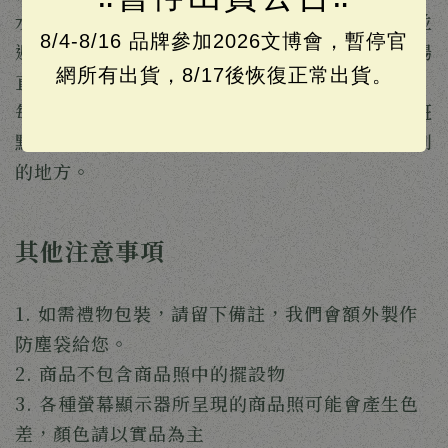
水痕，請用乾布輕輕擦拭後，放在陰涼處陰乾，並
8/4-8/16 品牌參加2026文博會，暫停官
避免使用吹風機或放在太陽下曬乾，但應避免太陽
網所有出貨，8/17後恢復正常出貨。
直射
每塊皮革都有著不同紋理、皺褶，甚至是傷疤或斑
點，這些都是皮料自己的印記，也是皮革製品特別
的地方。
其他注意事項
1. 如需禮物包裝，請留下備註，我們會額外製作
防塵袋給您。
2. 商品不包含商品照中的擺設物
3. 各種螢幕顯示器所呈現的商品照可能會產生色
差，顏色請以實品為主