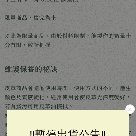
限量商品，售完為止
※此為限量商品，由於材料限制，能製作的數量十
分有限，敬請把握
維護保養的祕訣
皮革商品會隨著使用時間、使用方式的不同，產生
顏色及質感變化，經常使用會使皮革光澤度變好，
若有髒污可用皮革油擦拭。
如長時間擱置商品，請用收納袋裝好後，置於乾燥
的地方保存。
‼️暫停出貨公告‼️
皮革商品請避免碰水，商品如果碰水，有可能留下